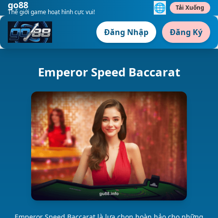
go88
🌐
Tải Xuống
Thế giới game hoạt hình cực vui!
Đăng Nhập
Đăng Ký
Emperor Speed Baccarat
Emperor Speed Baccarat là lựa chọn hoàn hảo cho những