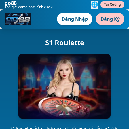
go88
🌐
Tải Xuống
Thế giới game hoạt hình cực vui!
Đăng Nhập
Đăng Ký
S1 Roulette
S1 Roulette là trò chơi quay số nổi tiếng với lối chơi đơn